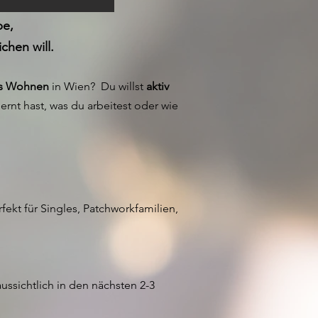
pe,
hen will.
es Wohnen
in Wien? Du willst
aktiv
rnt hast, was du arbeitest oder wie
ekt für Singles, Patchworkfamilien,
raussichtlich in den nächsten 2-3