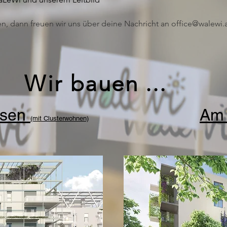
n, dann freuen wir uns über deine Nachricht an
office@walewi.
Wir bauen ...
esen
Am 
(mit Clusterwohnen)