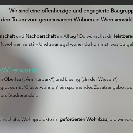
Wir sind eine offenherzige und engagierte Baugrup
 den Traum vom gemeinsamen Wohnen in Wien verwirklic
nschaft
und
Nachbarschaft
im Alltag? Du wünschst dir
leistbar
nft wohnen wirst? – Und zwar egal woher du kommst, was du gele
Wi erwartet:
 Oberlaa („Am Kurpark“) und Liesing („In der Wiesen“)
ibt es mit 'Clusterwohnen' ein spannendes Zusatzangebot perf
en, Studierende...
meinschafts-Wohnprojekte im
geförderten Wohnbau
, die wir vo