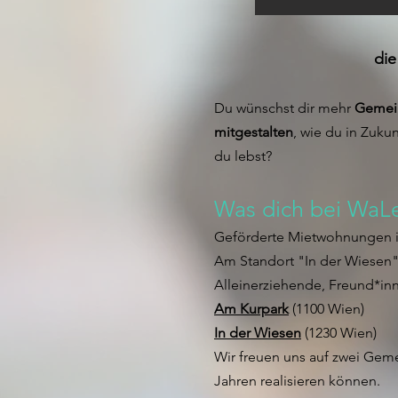
die
Du wünschst dir mehr
Gemei
mitgestalten
, wie du in Zuku
du lebst?
Was dich bei WaLe
Geförderte Mietwohnungen in
Am Standort "In der Wiesen"g
Alleinerziehende, Freund*inn
Am Kurpark
(1100 Wien)
In der Wiesen
(1230 Wien)
Wir freuen uns auf zwei Ge
Jahren realisieren können.