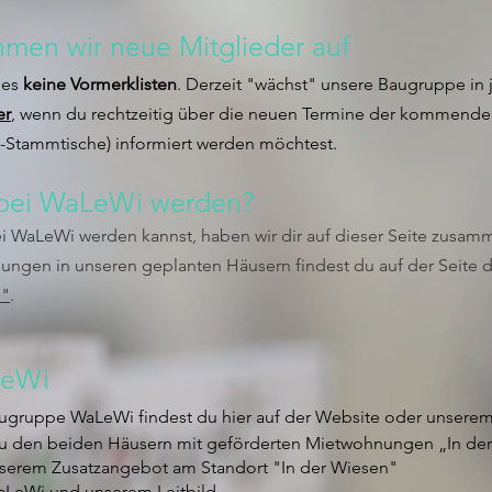
hmen wir neue Mitglieder auf
 es
keine Vormerklisten
. Derzeit "wächst" unsere Baugruppe in 
er
, wenn du rechtzeitig über die neuen Termine der kommende
-Stammtische) informiert werden möchtest.
d bei WaLeWi werden?
ei WaLeWi werden kannst, haben wir dir auf dieser Seite zusam
nungen in unseren geplanten Häusern findest du auf der Seite 
n"
.
eWi​
augruppe WaLeWi findest du hier auf der Website oder unsere
 zu den beiden Häusern mit geförderten Mietwohnungen „In d
nserem Zusatzangebot am Standort "In der Wiesen"
aLeWi und unserem Leitbild