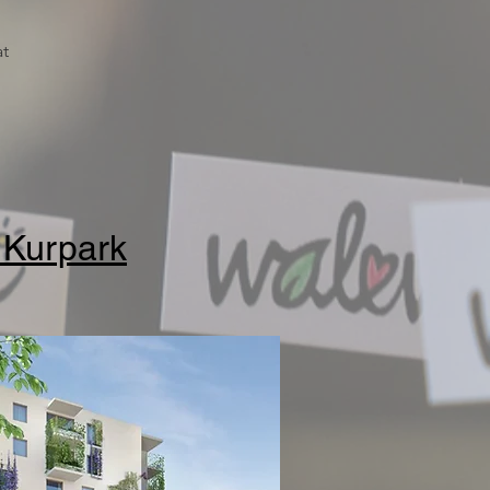
at
Kurpark