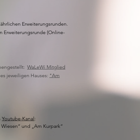
jährlichen Erweiterungsrunden.
n Erweiterungsrunde (Online-
mengestellt:
WaLeWi Mitglied
des jeweiligen Hauses:
"Am
m
Youtube-Kanal
:
er Wiesen“ und „Am Kurpark“