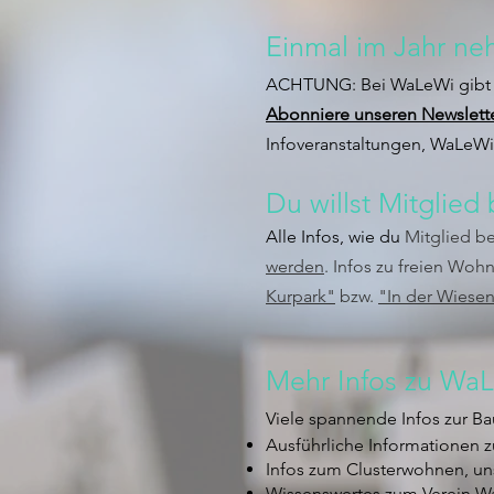
Einmal im Jahr ne
ACHTUNG: Bei WaLeWi gibt
Abonniere unseren Newslett
Infoveranstaltungen, WaLeWi
Du willst Mitglie
Alle Infos, wie du
Mitglied b
werden
. Infos zu freien Woh
Kurpark"
bzw.
"In der Wiese
Mehr Infos zu WaL
Viele spannende Infos zur B
Ausführliche Informationen
Infos zum Clusterwohnen, u
Wissenswertes zum Verein W