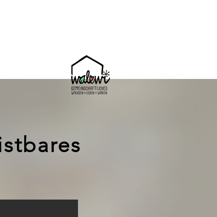
 WERDEN
FAQ
WEITERES
istbares