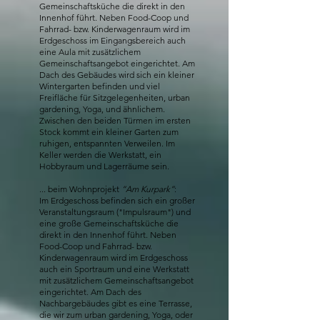
Gemeinschaftsküche die direkt in den
Innenhof führt. Neben Food-Coop und
Fahrrad- bzw. Kinderwagenraum wird im
Erdgeschoss im Eingangsbereich auch
eine Aula mit zusätzlichem
Gemeinschaftsangebot eingerichtet. Am
Dach des Gebäudes wird sich ein kleiner
Wintergarten befinden und viel
Freifläche für Sitzgelegenheiten, urban
gardening, Yoga, und ähnlichem.
Zwischen den beiden Türmen im ersten
Stock kommt ein kleiner Garten zum
ruhigen, entspannten Verweilen. Im
Keller werden die Werkstatt, ein
Hobbyraum und Lagerräume sein.
... beim Wohnprojekt
“Am Kurpark”
:
Im Erdgeschoss befinden sich ein großer
Veranstaltungsraum ("Impulsraum") und
eine große Gemeinschaftsküche die
direkt in den Innenhof führt. Neben
Food-Coop und Fahrrad- bzw.
Kinderwagenraum wird im Erdgeschoss
auch ein Sportraum und eine Werkstatt
mit zusätzlichem Gemeinschaftsangebot
eingerichtet. Am Dach des
Nachbargebäudes gibt es eine Terrasse,
die wir zum urban gardening, Yoga, oder