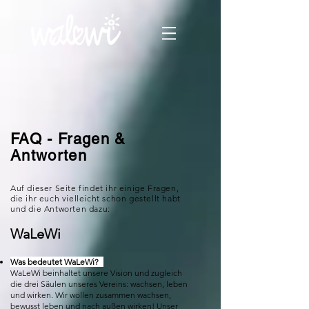
FAQ - Fragen &
Antworten
Auf dieser Seite findet ihr einige Fragen,
die ihr euch vielleicht schon gestellt habt
und die Antworten dazu:
WaLeWi
Was bedeutet WaLeWi?
WaLeWi beinhaltet unsere Vision und zugleich
die drei Säulen unseres Vereins: wachsen, leben
und wirken. Wir wollen zusammen wachsen,
bewusst leben und nach außen wirken! Unser