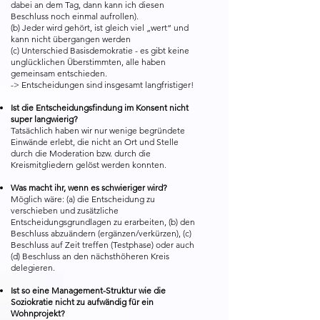
dabei an dem Tag, dann kann ich diesen
Beschluss noch einmal aufrollen).
(b) Jeder wird gehört, ist gleich viel „wert“ und
kann nicht übergangen werden
(c) Unterschied Basisdemokratie - es gibt keine
unglücklichen Überstimmten, alle haben
gemeinsam entschieden.
-> Entscheidungen sind insgesamt langfristiger!
Ist die Entscheidungsfindung im Konsent nicht
super langwierig?
Tatsächlich haben wir nur wenige begründete
Einwände erlebt, die nicht an Ort und Stelle
durch die Moderation bzw. durch die
Kreismitgliedern gelöst werden konnten.
Was macht ihr, wenn es schwieriger wird?
Möglich wäre: (a) die Entscheidung zu
verschieben und zusätzliche
Entscheidungsgrundlagen zu erarbeiten, (b) den
Beschluss abzuändern (ergänzen/verkürzen), (c)
Beschluss auf Zeit treffen (Testphase) oder auch
(d) Beschluss an den nächsthöheren Kreis
delegieren.
Ist so eine Management-Struktur wie die
Soziokratie nicht zu aufwändig für ein
Wohnprojekt?