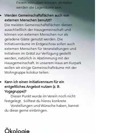
Feiern mitnutzen können. Im Keller
werden die Lagerräume sein.
Werden Gemeinschaftsflächen auch von
externen Menschen benutzt?
Die meisten Gemeinschaftsflächen dienen
ausschließlich der Hausgemeinschaft und
können von externen Menschen nur als
geladene Gäste genutzt werden. Die
Initiativenräume im Erdgeschoss sollen auch
externen Menschen für Veranstaltungen und
Initiativen im Grätzl zur Verfügung gestellt
werden, natürlich in Abstimmung mit der
Hausgemeinschaft. In unserem Haus am Kurpark
wollen wir einige Gemeinschafträume mit der
Wohngruppe kolokur teilen.
Kann ich einen Initiativenraum für ein
entgeltliches Angebot nutzen (z. B.
Yogagruppe)?
Dieser Punkt wurde im Verein noch nicht
festgelegt. Solltest du hierzu konkrete
Vorstellungen und Wünsche haben, kannst
du diese gerne einbringen.
Ökologie