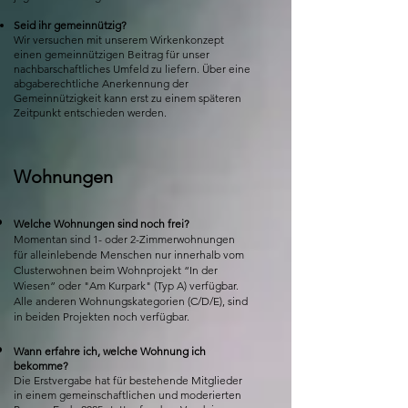
Seid ihr gemeinnützig?
Wir versuchen mit unserem Wirkenkonzept
einen gemeinnützigen Beitrag für unser
nachbarschaftliches Umfeld zu liefern. Über eine
abgaberechtliche Anerkennung der
Gemeinnützigkeit kann erst zu einem späteren
Zeitpunkt entschieden werden.
Wohnungen
Welche Wohnungen sind noch frei?
Momentan sind 1- oder 2-Zimmerwohnungen
für alleinlebende Menschen nur innerhalb vom
Clusterwohnen beim Wohnprojekt “In der
Wiesen” oder "Am Kurpark" (Typ A) verfügbar.
Alle anderen Wohnungskategorien (C/D/E), sind
in beiden Projekten noch verfügbar.
Wann erfahre ich, welche Wohnung ich
bekomme?
Die Erstvergabe hat für bestehende Mitglieder
in einem gemeinschaftlichen und moderierten