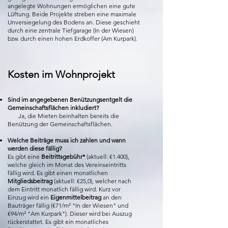
angelegte Wohnungen ermöglichen eine gute
Lüftung. Beide Projekte streben eine maximale
Unversiegelung des Bodens an. Diese geschieht
durch eine zentrale Tiefgarage (In der Wiesen)
bzw. durch einen hohen Erdkoffer (Am Kurpark).
Kosten im Wohnprojekt
Sind im angegebenen Benützungsentgelt die
Gemeinschaftsflächen inkludiert?
Ja, die Mieten beinhalten bereits die
Benützung der Gemeinschaftsflächen.
Welche Beiträge muss ich zahlen und wann
werden diese fällig?
Es gibt eine
Beitrittsgebühr*
(aktuell: €1.400),
welche gleich im Monat des Vereinseintritts
fällig wird. Es gibt einen monatlichen
Mitgliedsbeitrag
(aktuell: €25,0), welcher nach
dem Eintritt monatlich fällig wird. Kurz vor
Einzug wird ein
Eigenmittelbeitrag
an den
Bauträger fällig (€71/m² "In der Wiesen" und
€94/m² "Am Kurpark"). Dieser wird bei Auszug
rückerstattet. Es gibt ein monatliches