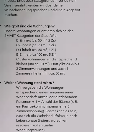
Prozess Ende 2025 stattgefunden. Vor deinem
Vereinseintritt werden wir über deine
Wunschwohnung sprechen und dir ein Angebot
machen.
Wie groß sind die Wohnungen?
Unsere Wohnungen orientieren sich an den
SMART-Kategorien der Stadt Wien:
B-Einheit (ca. 50 m², 2 Zi.)
C-Einheit (ca. 70 m², 3 Zi.)
D-Einheit (ca. 80 m², 4 Zi.)
E-Einheit (ca 100 m², 5 Zi.)
Clusterwohnungen sind entsprechend
kleiner (um ca. 10 m²). Dort gibt es 2- bis
3-Zimmerwohnungen und auch 1-
Zimmereinheiten mit ca. 30 m².
Welche Wohnung steht mir zu?
Wir vergeben die Wohnungen
entsprechend einem angemessenen
Wohnbedarf: Anzahl der einziehenden
Personen + 1 = Anzahl der Räume (z. B.
ein Paar bekommt maximal eine 3-
Zimmerwohnung). Später kann es sein,
dass sich die Wohnbedürfnisse je nach
Lebensphase ändern, worauf wir
reagieren wollen (siehe
Wohnungstausch).