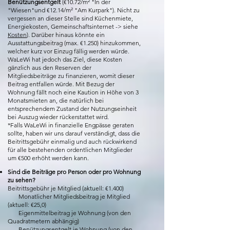
Benützungsentgelt
(€10.72/m² "In der
"Wiesen"und €12.14/m² "Am Kurpark"). Nicht zu
vergessen an dieser Stelle sind Küchenmiete,
Energiekosten, Gemeinschaftsinternet -> siehe
Kosten
). Darüber hinaus könnte ein
Ausstattungsbeitrag (max. €1.250) hinzukommen,
welcher kurz vor Einzug fällig werden würde.
WaLeWi hat jedoch das Ziel, diese Kosten
gänzlich aus den Reserven der
Mitgliedsbeiträge zu finanzieren, womit dieser
Beitrag entfallen würde. Mit Bezug der
Wohnung fällt noch eine Kaution in Höhe von 3
Monatsmieten an, die natürlich bei
entsprechendem Zustand der Nutzungseinheit
bei Auszug wieder rückerstattet wird.
*Falls WaLeWi in finanzielle Engpässe geraten
sollte, haben wir uns darauf verständigt, dass die
Beitrittsgebühr einmalig und auch rückwirkend
für alle bestehenden ordentlichen Mitglieder
um €500 erhöht werden kann.
Sind die Beiträge pro Person oder pro Wohnung
zu sehen?
Beitrittsgebühr je Mitglied (aktuell: €1.400)
Monatlicher Mitgliedsbeitrag je Mitglied
(aktuell: €25,0)
Eigenmittelbeitrag je Wohnung (von den
Quadratmetern abhängig)
Benützungsentgelt je Wohnung (von den