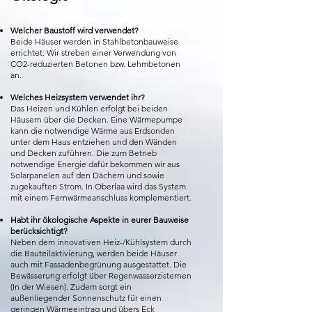
Welcher Baustoff wird verwendet?
Beide Häuser werden in Stahlbetonbauweise
errichtet. Wir streben einer Verwendung von
CO2-reduzierten Betonen bzw. Lehmbetonen
an.
Welches Heizsystem verwendet ihr?
Das Heizen und Kühlen erfolgt bei beiden
Häusern über die Decken. Eine Wärmepumpe
kann die notwendige Wärme aus Erdsonden
unter dem Haus entziehen und den Wänden
und Decken zuführen. Die zum Betrieb
notwendige Energie dafür bekommen wir aus
Solarpanelen auf den Dächern und sowie
zugekauften Strom. In Oberlaa wird das System
mit einem Fernwärmeanschluss komplementiert.
Habt ihr ökologische Aspekte in eurer Bauweise
berücksichtigt?
Neben dem innovativen Heiz-/Kühlsystem durch
die Bauteilaktivierung, werden beide Häuser
auch mit Fassadenbegrünung ausgestattet. Die
Bewässerung erfolgt über Regenwasserzisternen
(In der Wiesen). Zudem sorgt ein
außenliegender Sonnenschutz für einen
geringen Wärmeeintrag und übers Eck