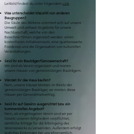
Leitbild findest du unter folgendem
Link
.
Was unterscheidet WaLeWi von anderen
Baugruppen?
Die Säule des Wirkens orientiert sich auf unsere
Umwelt und umfasst Angebote für unsere
Nachbarschaft, welche von den
Bewohner*innen organisiert werden: einen
kostenfreien Initiativenraum, eine quartiersweite
Foodcoop und die Organisation von kulturellen
Veranstaltungen.
Seid ihr ein Bauträger/Genossenschaft?
Wir sind als Verein organisiert und mieten
unsere Häuser von gemeinnützigen Bauträgern.
Werdet ihr das Haus kaufen?
Nein, unsere Häuser bleiben im Besitz der
gemeinnützigen Bauträger, wir mieten diese
Häuser per Generalmietvertrag.
Seid ihr auf Gewinn ausgerichtet bzw. ein
kommerzielles Angebot?
Nein, als eingetragener Verein sind wir per
Gesetz unseren Mitgliedern verpflichtet,
sämtliche Erträge für die Erbringung des
Vereinszwecks zu verwenden. Außerdem erfolgt
jegliches Einbringen bei uns ehrenamtlich.