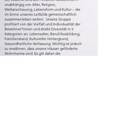
unabhängig von Alter, Religion,
Weltanschauung, Lebensform und Kultur – die
im Sinne unseres Leitbilds gemeinschaftlich
zusammenleben wollen. Unsere Gruppe
profitiert von der Vielfalt und Individualität der
Bewohner*innen und strebt Diversität in 5
Kategorien an: Lebensalter, Beruf/Ausbildung,
Familienstand, Kultureller Hintergrund,
Gesundheitliche Verfassung. Wichtig ist jedoch
zu erwähnen, dass unsere Häuser geförderte
Wohnheime sind. Es gilt daher die
Verdienstgrenzen
einzuhalten, Wohneigentum
in Wien müsste aufgegeben werden. Momentan
sind 1 oder 2-Zimmerwohnungen für
alleinlebende Menschen nur innerhalb vom
Clusterwohnen beim Projekt “In der Wiesen”
verfügbar.
Kann ich mich bei Walewi „vormerken„ lassen?
Nein, wir haben jährliche Erweiterungsrunden
(siehe
Mitglied werden
) zur Findung der
zukünftigen Bewohner*innen. Je früher Du
dabei bist, desto größer ist dein
Mitgestaltungsspielraum im Projekt. Außerdem
hast Du länger Zeit, um das gemeinsame
Organisieren und deine zukünftigen
Nachbar*innen bei WaLeWi kennenzulernen
und um zu schauen, ob das Projekt für Dich gut