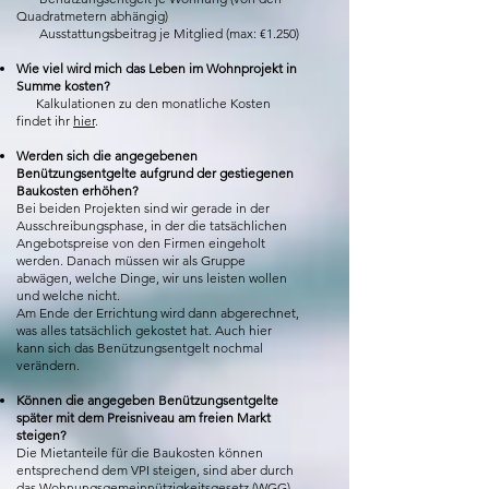
Quadratmetern abhängig)
Ausstattungsbeitrag je Mitglied (max: €1.250)
Wie viel wird mich das Leben im Wohnprojekt in
Summe kosten?
Kalkulationen zu den monatliche Kosten
findet ihr
hier
.
Werden sich die angegebenen
Benützungsentgelte aufgrund der gestiegenen
Baukosten erhöhen?
Bei beiden Projekten sind wir gerade in der
Ausschreibungsphase, in der die tatsächlichen
Angebotspreise von den Firmen eingeholt
werden. Danach müssen wir als Gruppe
abwägen, welche Dinge, wir uns leisten wollen
und welche nicht.
Am Ende der Errichtung wird dann abgerechnet,
was alles tatsächlich gekostet hat. Auch hier
kann sich das Benützungsentgelt nochmal
verändern.
Können die angegeben Benützungsentgelte
später mit dem Preisniveau am freien Markt
steigen?
Die Mietanteile für die Baukosten können
entsprechend dem VPI steigen, sind aber durch
das Wohnungsgemeinnützigkeitsgesetz (WGG)