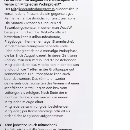
werde ich Mitglied im Wohnprojekt?
Der
Mitgliederaufnahmeprozess
gliedert sich in
verschiedene Phasen, die ein gegenseitiges
Kennenlernen bestmöglich unterstützen sollen.
Die Monate Oktober bis Januar sind
Bewerbungsmonate, in denen man WaLeWi
begegnen und sich bei WaLeWi offiziell
bewerben kann (Online-Infoabende,
Fragebogen, Kennenlerntage, Stammtische).
Mit dem Erweiterungswochenende Ende
Februar beginnt deine 6-monatige Probephase,
die bis Ende August dauert. In dieser Zeit kann
und soll man den Verein und die bestehenden
Mitglieder durch das Mitarbeiten in den Kreisen
und durch die Treffen in der Großgruppe gut
kennenlernen. Die Probephase kann auch
beendet werden. Das könnte entweder
deinerseits oder vonseiten des Vereins mit einer
schriftlichen Mitteilung an den bzw. vom
Leitungskreis erfolgen. Nach Ende der 6-
montigen Probephase werden die neuen
Mitglieder im Zuge einer
Mitgliederversammlung der bestehenden
Mitglieder, per Konsentabfrage offiziell als
ordentliche Mitglieder aufgenommen.
Kann jede*r bei euch mitmachen?
Bei WaLeWi sind alle Personen willkommen –