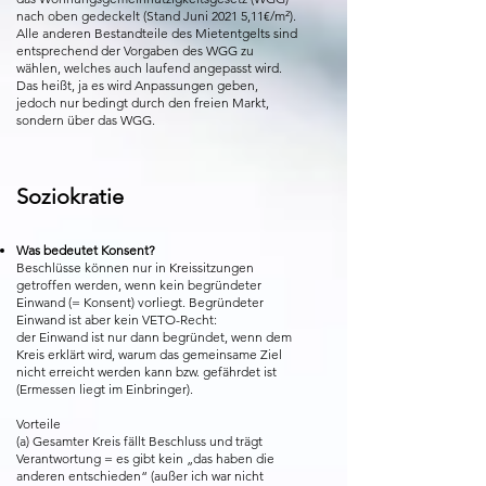
nach oben gedeckelt (Stand Juni 2021 5,11€/m²).
Alle anderen Bestandteile des Mietentgelts sind
entsprechend der Vorgaben des WGG zu
wählen, welches auch laufend angepasst wird.
Das heißt, ja es wird Anpassungen geben,
jedoch nur bedingt durch den freien Markt,
sondern über das WGG.
Soziokratie
Was bedeutet Konsent?
Beschlüsse können nur in Kreissitzungen
getroffen werden, wenn kein begründeter
Einwand (= Konsent) vorliegt. Begründeter
Einwand ist aber kein VETO-Recht:
der Einwand ist nur dann begründet, wenn dem
Kreis erklärt wird, warum das gemeinsame Ziel
nicht erreicht werden kann bzw. gefährdet ist
(Ermessen liegt im Einbringer).
Vorteile
(a) Gesamter Kreis fällt Beschluss und trägt
Verantwortung = es gibt kein „das haben die
anderen entschieden“ (außer ich war nicht