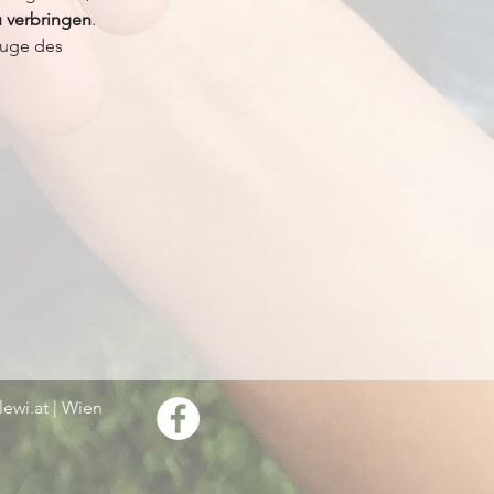
 verbringen
.   
Zuge des 
ewi.at
| Wien