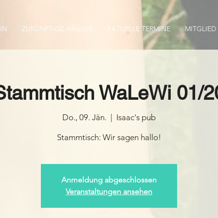
IN
ZUKÜNFTIGE HÄUSER
AKTUELLE TERMINE
MITGLIED
Stammtisch WaLeWi 01/2
Do., 09. Jän.
  |  
Isaac's pub
Stammtisch: Wir sagen hallo!
Anmeldung abgeschlossen
Veranstaltungen ansehen