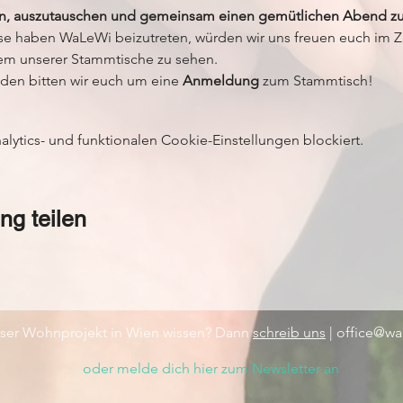
n, auszutauschen und gemeinsam einen gemütlichen Abend zu
esse haben WaLeWi beizutreten, würden wir uns freuen euch im 
m unserer Stammtische zu sehen.   
den bitten wir euch um eine 
Anmeldung
 zum Stammtisch!  
ytics- und funktionalen Cookie-Einstellungen blockiert.
ng teilen
nser Wohnprojekt in Wien wissen? Dann
schreib uns
|
office@wal
oder melde dich hier zum Newsletter an