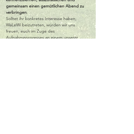
gemeinsam einen gemütlichen Abend zu 
verbringen
.   
Solltet ihr konkretes Interesse haben, 
WaLeWi beizutreten, würden wir uns 
freuen, euch im Zuge des 
Aufnahmeprozesses an einem unserer 
Stammtische zu treffen.   
Aus organisatorischen Gründen bitten wir 
euch um eine 
Anmeldung
 zum 
Stammtisch!  
Diese Veranstaltung teilen
Du willst noch mehr über unser Wohnprojekt in
Wien wissen? Dann
schreib uns
|